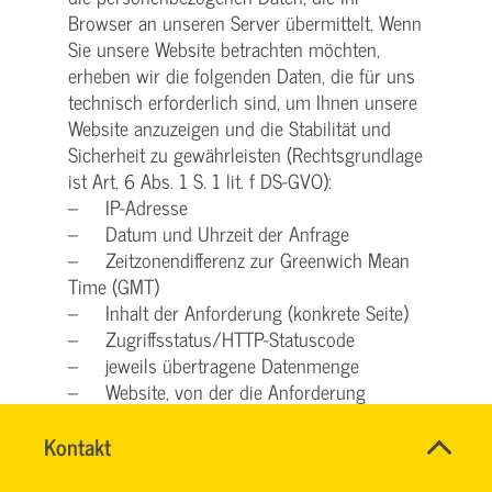
Browser an unseren Server übermittelt. Wenn
Sie unsere Website betrachten möchten,
erheben wir die folgenden Daten, die für uns
technisch erforderlich sind, um Ihnen unsere
Website anzuzeigen und die Stabilität und
Sicherheit zu gewährleisten (Rechtsgrundlage
ist Art. 6 Abs. 1 S. 1 lit. f DS-GVO):
– IP-Adresse
– Datum und Uhrzeit der Anfrage
– Zeitzonendifferenz zur Greenwich Mean
Time (GMT)
– Inhalt der Anforderung (konkrete Seite)
– Zugriffsstatus/HTTP-Statuscode
– jeweils übertragene Datenmenge
– Website, von der die Anforderung
kommt
Name
Kontakt
*
– Browser
HASSNAE
Ansprechpersonen
– Betriebssystem und dessen Oberfläche
EL
Firma