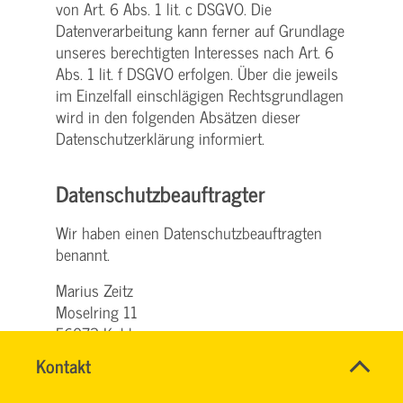
von Art. 6 Abs. 1 lit. c DSGVO. Die
Datenverarbeitung kann ferner auf Grundlage
unseres berechtigten Interesses nach Art. 6
Abs. 1 lit. f DSGVO erfolgen. Über die jeweils
im Einzelfall einschlägigen Rechtsgrundlagen
wird in den folgenden Absätzen dieser
Datenschutzerklärung informiert.
Datenschutz­beauftragter
Wir haben einen Datenschutzbeauftragten
benannt.
Marius Zeitz
Moselring 11
56073 Koblenz
Name
Kontakt
*
Telefon: 0173 - 7006647
HASSNAE
Ansprechpersonen
E-Mail:
datenschutz@svg-koblenz.de
EL
Firma