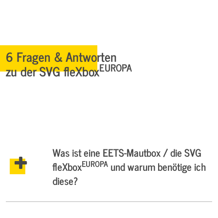
6 Fragen & Antworten
EUROPA
zu der SVG fleXbox
Was ist eine EETS-Mautbox / die SVG
EUROPA
fleXbox
und warum benötige ich
diese?