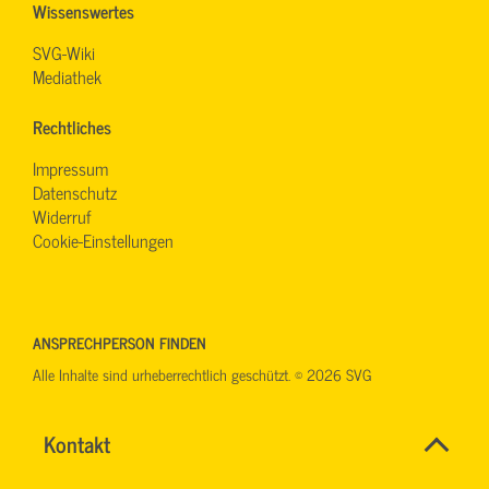
Wissenswertes
SVG-Wiki
Mediathek
Rechtliches
Impressum
Datenschutz
Widerruf
Cookie-Einstellungen
ANSPRECHPERSON FINDEN
Alle Inhalte sind urheberrechtlich geschützt. © 2026 SVG
Aktuelle
Name
Kontakt
*
LKW-
Social Media
ALINE
Ansprechpersonen
Fahrverbote
SOPHIE
Firma