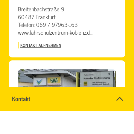
Breitenbachstraße 9
60487 Frankfurt
Telefon: 069 / 97963-163
www.fahrschulzentrum-koblenz.d…
KONTAKT AUFNEHMEN
Lkw
Name
Kontakt
*
Führerschein
HASSNAE
BVB Kraftfahrschule Freiburg GmbH
Ansprechpersonen
EL
Firma
zum
MEZZAWI
Weißerlenstr. 9
BKF-
PLZ
*
Thema
79108 Freiburg
Module
0421
Telefon: 0761 / 70864-80