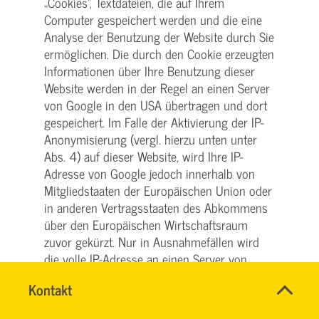
„Cookies“, Textdateien, die auf Ihrem
Computer gespeichert werden und die eine
Analyse der Benutzung der Website durch Sie
ermöglichen. Die durch den Cookie erzeugten
Informationen über Ihre Benutzung dieser
Website werden in der Regel an einen Server
von Google in den USA übertragen und dort
gespeichert. Im Falle der Aktivierung der IP-
Anonymisierung (vergl. hierzu unten unter
Abs. 4) auf dieser Website, wird Ihre IP-
Adresse von Google jedoch innerhalb von
Mitgliedstaaten der Europäischen Union oder
in anderen Vertragsstaaten des Abkommens
über den Europäischen Wirtschaftsraum
zuvor gekürzt. Nur in Ausnahmefällen wird
die volle IP-Adresse an einen Server von
Google in den USA übertragen und dort
Name
Kontakt
*
gekürzt. Im Auftrag des Betreibers dieser
HASSNAE
Ansprechpersonen
Website wird Google diese Informationen
EL
Firma