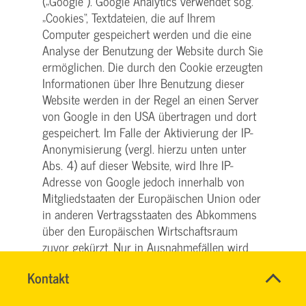
(„Google“). Google Analytics verwendet sog.
„Cookies“, Textdateien, die auf Ihrem
Computer gespeichert werden und die eine
Analyse der Benutzung der Website durch Sie
ermöglichen. Die durch den Cookie erzeugten
Informationen über Ihre Benutzung dieser
Website werden in der Regel an einen Server
von Google in den USA übertragen und dort
gespeichert. Im Falle der Aktivierung der IP-
Anonymisierung (vergl. hierzu unten unter
Abs. 4) auf dieser Website, wird Ihre IP-
Adresse von Google jedoch innerhalb von
Mitgliedstaaten der Europäischen Union oder
in anderen Vertragsstaaten des Abkommens
über den Europäischen Wirtschaftsraum
zuvor gekürzt. Nur in Ausnahmefällen wird
die volle IP-Adresse an einen Server von
Name
Kontakt
*
Google in den USA übertragen und dort
HASSNAE
Ansprechpersonen
gekürzt. Im Auftrag des Betreibers dieser
EL
Firma