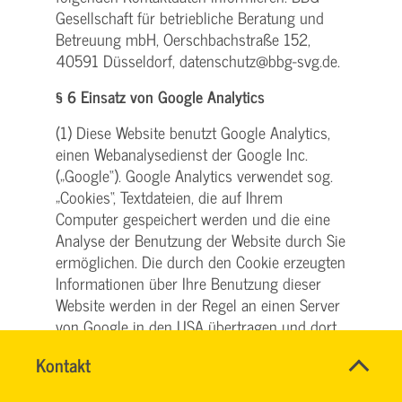
Gesellschaft für betriebliche Beratung und
Betreuung mbH, Oerschbachstraße 152,
40591 Düsseldorf, datenschutz@bbg-svg.de.
§ 6 Einsatz von Google Analytics
(1) Diese Website benutzt Google Analytics,
einen Webanalysedienst der Google Inc.
(„Google“). Google Analytics verwendet sog.
„Cookies“, Textdateien, die auf Ihrem
Computer gespeichert werden und die eine
Analyse der Benutzung der Website durch Sie
ermöglichen. Die durch den Cookie erzeugten
Informationen über Ihre Benutzung dieser
Website werden in der Regel an einen Server
von Google in den USA übertragen und dort
gespeichert. Im Falle der Aktivierung der IP-
Name
Kontakt
*
Anonymisierung (vergl. hierzu unten unter
HASSNAE
Ansprechpersonen
Abs. 4) auf dieser Website, wird Ihre IP-
EL
Firma