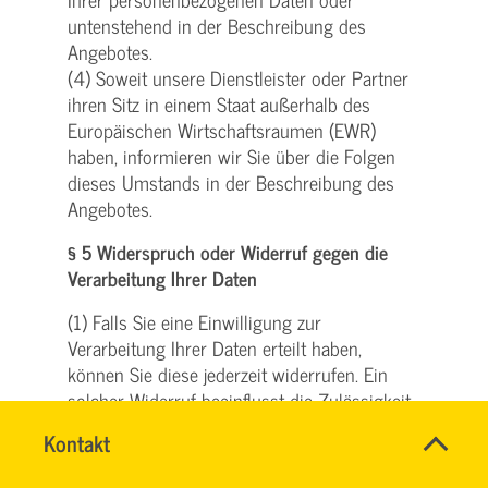
untenstehend in der Beschreibung des
Angebotes.
(4) Soweit unsere Dienstleister oder Partner
ihren Sitz in einem Staat außerhalb des
Europäischen Wirtschaftsraumen (EWR)
haben, informieren wir Sie über die Folgen
dieses Umstands in der Beschreibung des
Angebotes.
§ 5 Widerspruch oder Widerruf gegen die
Verarbeitung Ihrer Daten
(1) Falls Sie eine Einwilligung zur
Verarbeitung Ihrer Daten erteilt haben,
können Sie diese jederzeit widerrufen. Ein
solcher Widerruf beeinflusst die Zulässigkeit
der Verarbeitung Ihrer personenbezogenen
Name
Kontakt
*
Daten, nachdem Sie ihn gegenüber uns
HASSNAE
Ansprechpersonen
ausgesprochen haben.
EL
Firma