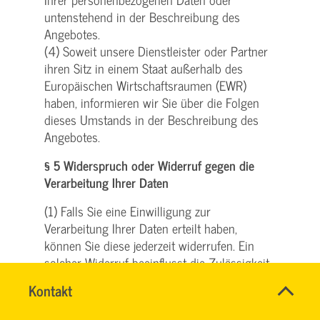
untenstehend in der Beschreibung des
Angebotes.
(4) Soweit unsere Dienstleister oder Partner
ihren Sitz in einem Staat außerhalb des
Europäischen Wirtschaftsraumen (EWR)
haben, informieren wir Sie über die Folgen
dieses Umstands in der Beschreibung des
Angebotes.
§ 5 Widerspruch oder Widerruf gegen die
Verarbeitung Ihrer Daten
(1) Falls Sie eine Einwilligung zur
Verarbeitung Ihrer Daten erteilt haben,
können Sie diese jederzeit widerrufen. Ein
solcher Widerruf beeinflusst die Zulässigkeit
der Verarbeitung Ihrer personenbezogenen
Name
Kontakt
*
Daten, nachdem Sie ihn gegenüber uns
HASSNAE
Ansprechpersonen
ausgesprochen haben.
EL
Firma