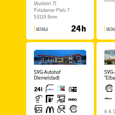
(Ausfahrt 7)
Potsdamer Platz 7
53119 Bonn
DETAILS
DETAI
SVG-Autohof
SVG-
Diemelstadt
"Elb
24h
AdBlue
BrummiCard
DocStop
Shell
Dusche
E-
Geldautomat
Iveco
TruckWas
Tanken
LKW-
McDonalds
Restaurant
Shell
A 4, 
freundlich