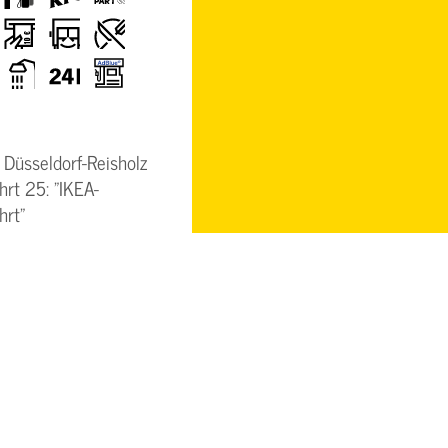
rd
Geldautomat
LKW-
Restaurant
freundlich
h
Dusche
24h
AdBlue-
Säule
 Düsseldorf-Reisholz
hrt 25: "IKEA-
hrt"
hbachstr. 150
1 Düsseldorf
LS