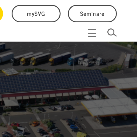
mySVG
Seminare