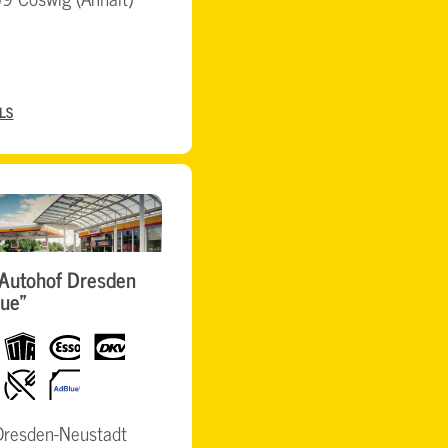
LS
Autohof Dresden
aue"
UTA
Esso
dkv
h
Restaurant
AdBlue
Dresden-Neustadt