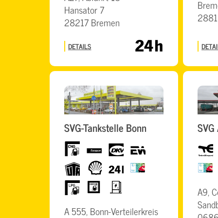
Brem
Hansator 7
2881
28217 Bremen
DETAILS
DETAI
SVG-Tankstelle Bonn
SVG 
CNG
Europcar
dkv
eurowag
Total
UTA
Shell
24h
BrummiCard
BrummiCa
LPG
HVO100
Elektro
A9, C
Schnellladesäulen
Sandb
A 555, Bonn-Verteilerkreis
06869