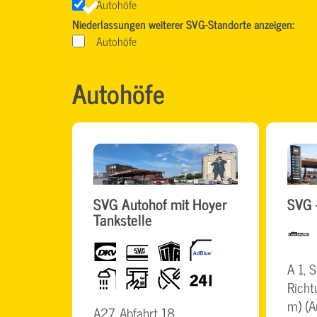
Autohöfe
Niederlassungen weiterer SVG-Standorte anzeigen:
Autohöfe
Autohöfe
SVG Autohof mit Hoyer
SVG 
Tankstelle
TruckWas
dkv
SVG
UTA
AdBlue
Karte
A 1, 
Dusche
Geldautomat
Restaurant
24h
Richt
m) (A
A27, Abfahrt 18