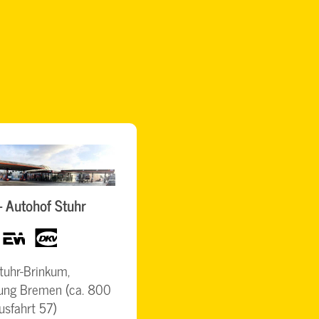
- Autohof Stuhr
h
eurowag
dkv
Stuhr-Brinkum,
ung Bremen (ca. 800
usfahrt 57)