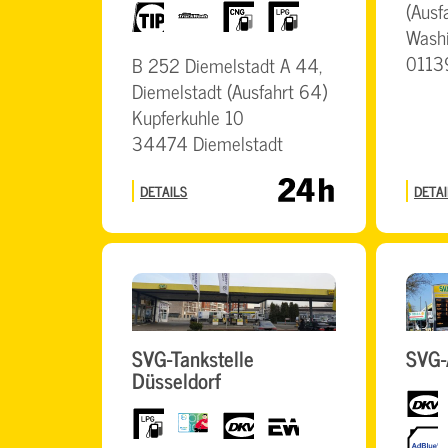
(Ausf
TIP
TruckWash
CNG
LPG
Washi
0113
B 252 Diemelstadt A 44,
Diemelstadt (Ausfahrt 64)
Kupferkuhle 10
34474 Diemelstadt
DETAILS
DETAI
SVG-Tankstelle
SVG-
Düsseldorf
dkv
LPG
BrummiCard
dkv
eurowag
AdBlue