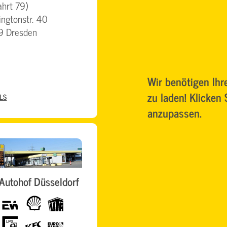
ahrt 79)
ngtonstr. 40
9 Dresden
Wir benötigen Ih
zu laden! Klicken
LS
anzupassen.
Autohof Düsseldorf
eurowag
Shell
UTA
LPG
KFC
EuroPart