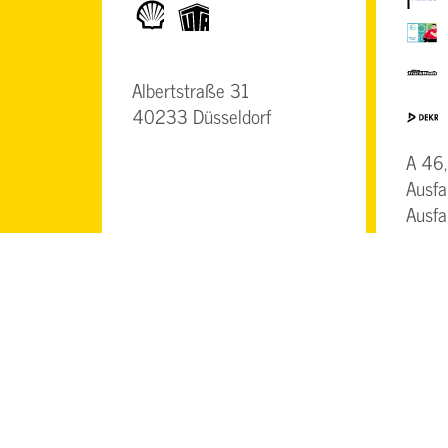
Shell
UTA
BrummiCa
TruckWas
Albertstraße 31
Dekra
40233 Düsseldorf
A 46,
Ausfa
Ausfa
Oersc
4059
DETAILS
DETAI