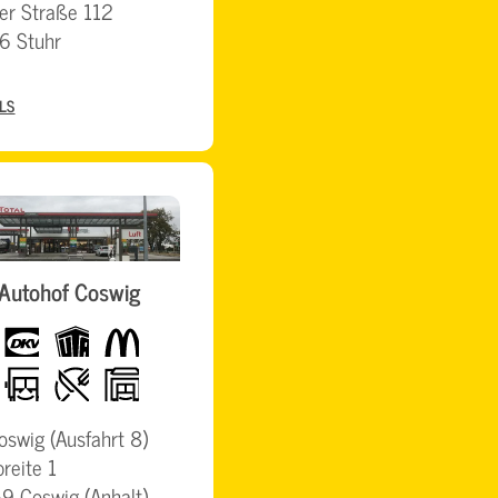
er Straße 112
6 Stuhr
LS
Autohof Coswig
dkv
UTA
McDonalds
rd
LKW-
Restaurant
BigWash
freundlich
oswig (Ausfahrt 8)
reite 1
 Coswig (Anhalt)