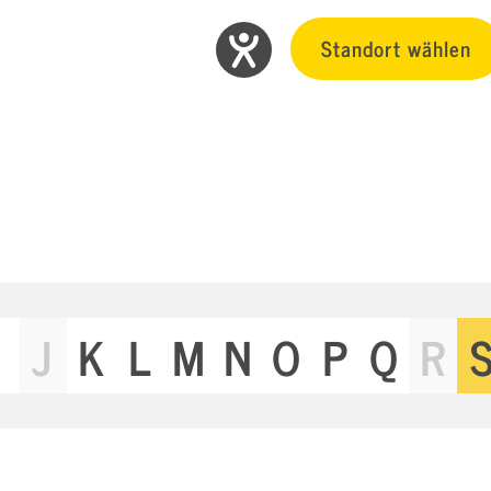
Standort wählen
J
K
L
M
N
O
P
Q
R