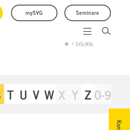
mySVG
Seminare
SVG-Wiki
S
T
U
V
W
X
Y
Z
0-9
Kontakt