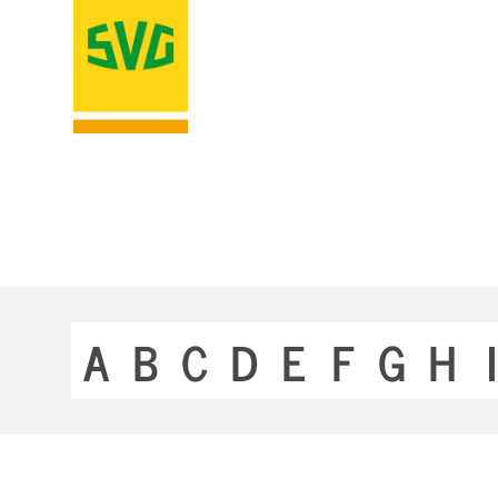
A
B
C
D
E
F
G
H
I