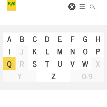
A
B
C
D
E
F
G
H
I
J
K
L
M
N
O
P
Q
R
S
T
U
V
W
X
Y
Z
0-9