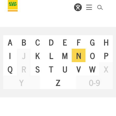
A
B
C
D
E
F
G
H
I
J
K
L
M
N
O
P
Q
R
S
T
U
V
W
X
Y
Z
0-9