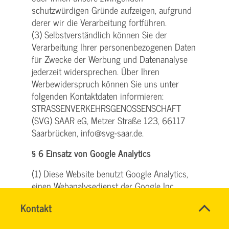
schutzwürdigen Gründe aufzeigen, aufgrund
derer wir die Verarbeitung fortführen.
(3) Selbstverständlich können Sie der
Verarbeitung Ihrer personenbezogenen Daten
für Zwecke der Werbung und Datenanalyse
jederzeit widersprechen. Über Ihren
Werbewiderspruch können Sie uns unter
folgenden Kontaktdaten informieren:
STRASSENVERKEHRSGENOSSENSCHAFT
(SVG) SAAR eG, Metzer Straße 123, 66117
Saarbrücken, info@svg-saar.de.
§ 6 Einsatz von Google Analytics
(1) Diese Website benutzt Google Analytics,
einen Webanalysedienst der Google Inc.
(„Google“). Google Analytics verwendet sog.
Name
Kontakt
*
„Cookies“, Textdateien, die auf Ihrem
HASSNAE
Ansprechpersonen
Computer gespeichert werden und die eine
EL
Firma