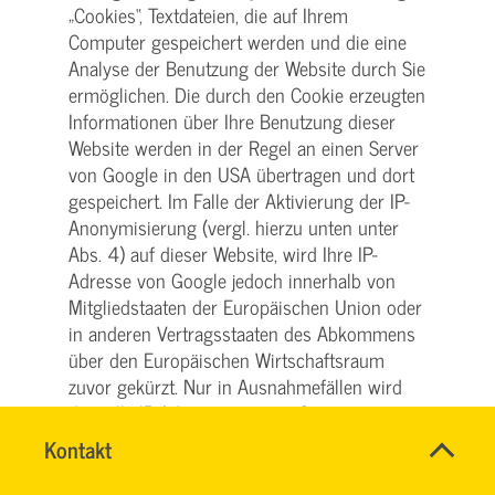
„Cookies“, Textdateien, die auf Ihrem
Computer gespeichert werden und die eine
Analyse der Benutzung der Website durch Sie
ermöglichen. Die durch den Cookie erzeugten
Informationen über Ihre Benutzung dieser
Website werden in der Regel an einen Server
von Google in den USA übertragen und dort
gespeichert. Im Falle der Aktivierung der IP-
Anonymisierung (vergl. hierzu unten unter
Abs. 4) auf dieser Website, wird Ihre IP-
Adresse von Google jedoch innerhalb von
Mitgliedstaaten der Europäischen Union oder
in anderen Vertragsstaaten des Abkommens
über den Europäischen Wirtschaftsraum
zuvor gekürzt. Nur in Ausnahmefällen wird
die volle IP-Adresse an einen Server von
Google in den USA übertragen und dort
Name
Kontakt
*
gekürzt. Im Auftrag des Betreibers dieser
HASSNAE
Ansprechpersonen
EL
Website wird Google diese Informationen
Firma