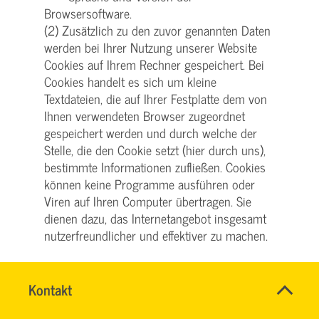
Browsersoftware.
(2) Zusätzlich zu den zuvor genannten Daten
werden bei Ihrer Nutzung unserer Website
Cookies auf Ihrem Rechner gespeichert. Bei
Cookies handelt es sich um kleine
Textdateien, die auf Ihrer Festplatte dem von
Ihnen verwendeten Browser zugeordnet
gespeichert werden und durch welche der
Stelle, die den Cookie setzt (hier durch uns),
bestimmte Informationen zufließen. Cookies
können keine Programme ausführen oder
Viren auf Ihren Computer übertragen. Sie
dienen dazu, das Internetangebot insgesamt
nutzerfreundlicher und effektiver zu machen.
(3) Einsatz von Cookies:
a) Diese Website nutzt folgende Arten von
Name
Kontakt
*
HASSNAE
Cookies, deren Umfang und Funktionsweise
Ansprechpersonen
EL
Firma