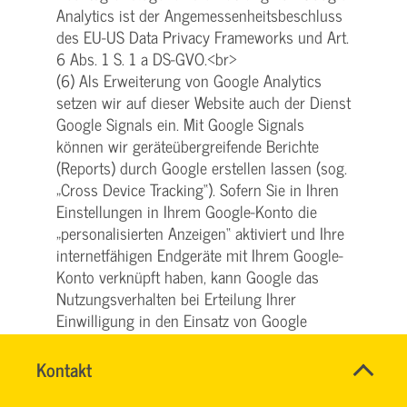
Analytics ist der Angemessenheitsbeschluss
des EU-US Data Privacy Frameworks und Art.
6 Abs. 1 S. 1 a DS-GVO.<br>
(6) Als Erweiterung von Google Analytics
setzen wir auf dieser Website auch der Dienst
Google Signals ein. Mit Google Signals
können wir geräteübergreifende Berichte
(Reports) durch Google erstellen lassen (sog.
„Cross Device Tracking“). Sofern Sie in Ihren
Einstellungen in Ihrem Google-Konto die
„personalisierten Anzeigen“ aktiviert und Ihre
internetfähigen Endgeräte mit Ihrem Google-
Konto verknüpft haben, kann Google das
Nutzungsverhalten bei Erteilung Ihrer
Einwilligung in den Einsatz von Google
Analytics 4 gemäß Art. 6 Abs. 1 lit. a DSGVO
geräteübergreifend analysieren und hierauf
Name
Kontakt
*
basierende Datenbankmodelle erstellen.
HASSNAE
Ansprechpersonen
EL
Firma