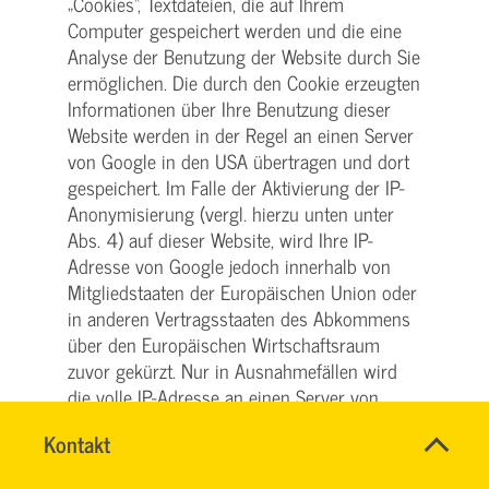
„Cookies“, Textdateien, die auf Ihrem
Computer gespeichert werden und die eine
Analyse der Benutzung der Website durch Sie
ermöglichen. Die durch den Cookie erzeugten
Informationen über Ihre Benutzung dieser
Website werden in der Regel an einen Server
von Google in den USA übertragen und dort
gespeichert. Im Falle der Aktivierung der IP-
Anonymisierung (vergl. hierzu unten unter
Abs. 4) auf dieser Website, wird Ihre IP-
Adresse von Google jedoch innerhalb von
Mitgliedstaaten der Europäischen Union oder
in anderen Vertragsstaaten des Abkommens
über den Europäischen Wirtschaftsraum
zuvor gekürzt. Nur in Ausnahmefällen wird
die volle IP-Adresse an einen Server von
Google in den USA übertragen und dort
Name
Kontakt
*
gekürzt. Im Auftrag des Betreibers dieser
HASSNAE
Ansprechpersonen
Website wird Google diese Informationen
EL
Firma