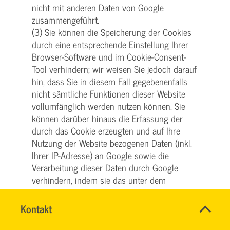
nicht mit anderen Daten von Google
zusammengeführt.
(3) Sie können die Speicherung der Cookies
durch eine entsprechende Einstellung Ihrer
Browser-Software und im Cookie-Consent-
Tool verhindern; wir weisen Sie jedoch darauf
hin, dass Sie in diesem Fall gegebenenfalls
nicht sämtliche Funktionen dieser Website
vollumfänglich werden nutzen können. Sie
können darüber hinaus die Erfassung der
durch das Cookie erzeugten und auf Ihre
Nutzung der Website bezogenen Daten (inkl.
Ihrer IP-Adresse) an Google sowie die
Verarbeitung dieser Daten durch Google
verhindern, indem sie das unter dem
folgenden Link verfügbare Browser-Plug-in
herunterladen und installieren:
Name
Kontakt
*
tools.google.com/dlpage/gaoptout
.
HASSNAE
Ansprechpersonen
EL
(4) Diese Website verwendet Google
Firma