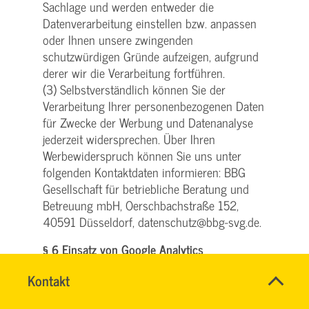
Sachlage und werden entweder die
Datenverarbeitung einstellen bzw. anpassen
oder Ihnen unsere zwingenden
schutzwürdigen Gründe aufzeigen, aufgrund
derer wir die Verarbeitung fortführen.
(3) Selbstverständlich können Sie der
Verarbeitung Ihrer personenbezogenen Daten
für Zwecke der Werbung und Datenanalyse
jederzeit widersprechen. Über Ihren
Werbewiderspruch können Sie uns unter
folgenden Kontaktdaten informieren: BBG
Gesellschaft für betriebliche Beratung und
Betreuung mbH, Oerschbachstraße 152,
40591 Düsseldorf, datenschutz@bbg-svg.de.
§ 6 Einsatz von Google Analytics
(1) Diese Website benutzt Google Analytics,
Name
Kontakt
*
HASSNAE
einen Webanalysedienst der Google Inc.
Ansprechpersonen
EL
Firma