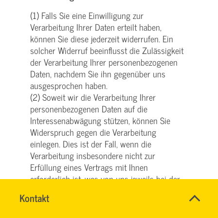
(1) Falls Sie eine Einwilligung zur
Verarbeitung Ihrer Daten erteilt haben,
können Sie diese jederzeit widerrufen. Ein
solcher Widerruf beeinflusst die Zulässigkeit
der Verarbeitung Ihrer personenbezogenen
Daten, nachdem Sie ihn gegenüber uns
ausgesprochen haben.
(2) Soweit wir die Verarbeitung Ihrer
personenbezogenen Daten auf die
Interessenabwägung stützen, können Sie
Widerspruch gegen die Verarbeitung
einlegen. Dies ist der Fall, wenn die
Verarbeitung insbesondere nicht zur
Erfüllung eines Vertrags mit Ihnen
erforderlich ist, was von uns jeweils bei der
nachfolgenden Beschreibung der Funktionen
Name
Kontakt
*
dargestellt wird. Bei Ausübung eines solchen
HASSNAE
Ansprechpersonen
Widerspruchs bitten wir um Darlegung der
EL
Firma