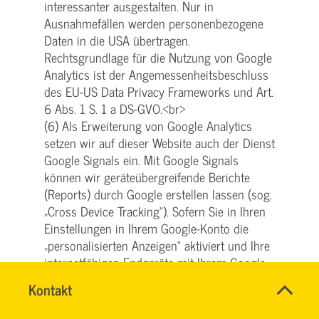
interessanter ausgestalten. Nur in
Ausnahmefällen werden personenbezogene
Daten in die USA übertragen.
Rechtsgrundlage für die Nutzung von Google
Analytics ist der Angemessenheitsbeschluss
des EU-US Data Privacy Frameworks und Art.
6 Abs. 1 S. 1 a DS-GVO.<br>
(6) Als Erweiterung von Google Analytics
setzen wir auf dieser Website auch der Dienst
Google Signals ein. Mit Google Signals
können wir geräteübergreifende Berichte
(Reports) durch Google erstellen lassen (sog.
„Cross Device Tracking“). Sofern Sie in Ihren
Einstellungen in Ihrem Google-Konto die
„personalisierten Anzeigen“ aktiviert und Ihre
internetfähigen Endgeräte mit Ihrem Google-
Konto verknüpft haben, kann Google das
Name
Kontakt
*
Nutzungsverhalten bei Erteilung Ihrer
HASSNAE
Ansprechpersonen
Einwilligung in den Einsatz von Google
EL
Firma