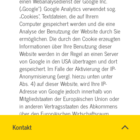
einen Webanalysedienst der Google Inc.
(„Google“). Google Analytics verwendet sog.
„Cookies“, Textdateien, die auf Ihrem
Computer gespeichert werden und die eine
Analyse der Benutzung der Website durch Sie
ermöglichen. Die durch den Cookie erzeugten
Informationen über Ihre Benutzung dieser
Website werden in der Regel an einen Server
von Google in den USA übertragen und dort
gespeichert. Im Falle der Aktivierung der IP-
Anonymisierung (vergl. hierzu unten unter
Abs. 4) auf dieser Website, wird Ihre IP-
Adresse von Google jedoch innerhalb von
Mitgliedstaaten der Europäischen Union oder
in anderen Vertragsstaaten des Abkommens
über den Europäischen Wirtschaftsraum
zuvor gekürzt. Nur in Ausnahmefällen wird
Name
Kontakt
*
die volle IP-Adresse an einen Server von
HASSNAE
Ansprechpersonen
Google in den USA übertragen und dort
EL
Firma