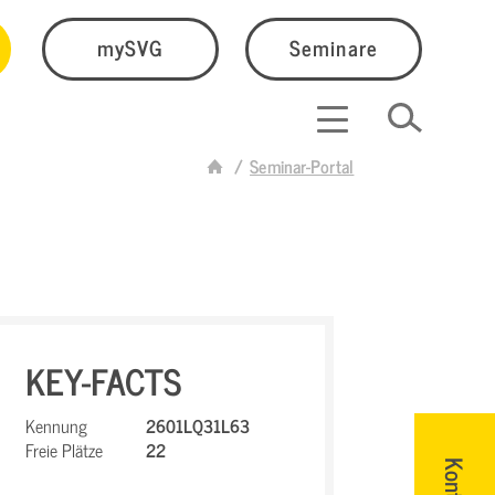
mySVG
Seminare
Seminar-Portal
KEY-FACTS
Kennung
2601LQ31L63
Freie Plätze
22
Kontakt