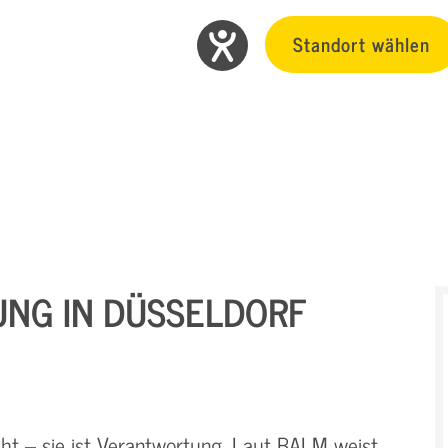
Standort wählen
UNG IN DÜSSELDORF
cht – sie ist Verantwortung. Laut BALM weist