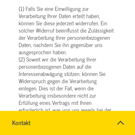
(1) Falls Sie eine Einwilligung zur
Verarbeitung Ihrer Daten erteilt haben,
können Sie diese jederzeit widerrufen. Ein
solcher Widerruf beeinflusst die Zulässigkeit
der Verarbeitung Ihrer personenbezogenen
Daten, nachdem Sie ihn gegenüber uns
ausgesprochen haben.
(2) Soweit wir die Verarbeitung Ihrer
personenbezogenen Daten auf die
Interessenabwägung stützen, können Sie
Widerspruch gegen die Verarbeitung
einlegen. Dies ist der Fall, wenn die
Verarbeitung insbesondere nicht zur
Erfüllung eines Vertrags mit Ihnen
erforderlich ist, was von uns jeweils bei der
nachfolgenden Beschreibung der Funktionen
Name
Kontakt
*
dargestellt wird. Bei Ausübung eines solchen
HASSNAE
Ansprechpersonen
Widerspruchs bitten wir um Darlegung der
EL
Firma