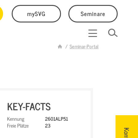
mySVG
Seminare
Seminar-Portal
KEY-FACTS
Kennung
2601ALP51
Freie Plätze
23
Kontakt