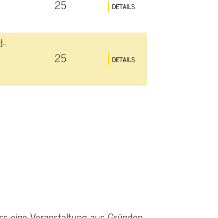
25
DETAILS
d-
25
DETAILS
ss eine Veranstaltung aus Gründen,