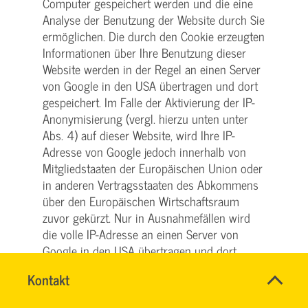
Computer gespeichert werden und die eine
Analyse der Benutzung der Website durch Sie
ermöglichen. Die durch den Cookie erzeugten
Informationen über Ihre Benutzung dieser
Website werden in der Regel an einen Server
von Google in den USA übertragen und dort
gespeichert. Im Falle der Aktivierung der IP-
Anonymisierung (vergl. hierzu unten unter
Abs. 4) auf dieser Website, wird Ihre IP-
Adresse von Google jedoch innerhalb von
Mitgliedstaaten der Europäischen Union oder
in anderen Vertragsstaaten des Abkommens
über den Europäischen Wirtschaftsraum
zuvor gekürzt. Nur in Ausnahmefällen wird
die volle IP-Adresse an einen Server von
Google in den USA übertragen und dort
gekürzt. Im Auftrag des Betreibers dieser
Name
Kontakt
*
Website wird Google diese Informationen
HASSNAE
Ansprechpersonen
benutzen, um Ihre Nutzung der Website
EL
Firma