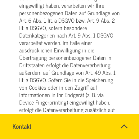
eingewilligt haben, verarbeiten wir Ihre
personenbezogenen Daten auf Grundlage von
Art. 6 Abs. 1 lit. a DSGVO bzw. Art. 9 Abs. 2
lit. a DSGVO, sofern besondere
Datenkategorien nach Art. 9 Abs. 1 DSGVO
verarbeitet werden. Im Falle einer
ausdrücklichen Einwilligung in die
Übertragung personenbezogener Daten in
Drittstaaten erfolgt die Datenverarbeitung
außerdem auf Grundlage von Art. 49 Abs. 1
lit. a DSGVO. Sofern Sie in die Speicherung
von Cookies oder in den Zugriff auf
Informationen in Ihr Endgerät (z. B. via
Device-Fingerprinting) eingewilligt haben,
erfolgt die Datenverarbeitung zusätzlich auf
Grundlage von § 25 Abs. 1 TTDSG. Die
Einwilligung ist jederzeit widerrufbar. Sind
Name
Kontakt
*
HASSNAE
Ihre Daten zur Vertragserfüllung oder zur
Ansprechpersonen
EL
Firma