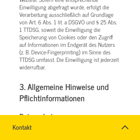
Einwilligung abgefragt wurde, erfolgt die
Verarbeitung ausschließlich auf Grundlage
von Art. 6 Abs. 1 lit. a DSGVO und § 25 Abs.
1 TTDSG, soweit die Einwilligung die
Speicherung von Cookies oder den Zugriff
auf Informationen im Endgerät des Nutzers
(z. B. Device-Fingerprinting) im Sinne des
TTDSG umfasst. Die Einwilligung ist jederzeit
widerrufbar.
3. Allgemeine Hinweise und
Pflicht­informationen
Datenschutz
Name
Kontakt
*
Die Betreiber dieser Seiten nehmen den
HASSNAE
Ansprechpersonen
Schutz Ihrer persönlichen Daten sehr ernst.
EL
Firma