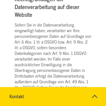
Datenverarbeitung auf dieser
Website
Sofern Sie in die Datenverarbeitung
eingewilligt haben, verarbeiten wir Ihre
personenbezogenen Daten auf Grundlage von
Art. 6 Abs. 1 lit. a DSGVO bzw. Art. 9 Abs. 2
lit. a DSGVO, sofern besondere
Datenkategorien nach Art. 9 Abs. 1 DSGVO
verarbeitet werden. Im Falle einer
ausdrücklichen Einwilligung in die
Übertragung personenbezogener Daten in
Drittstaaten erfolgt die Datenverarbeitung
außerdem auf Grundlage von Art. 49 Abs. 1
lit. a DSGVO. Sofern Sie in die Speicherung
von Cookies oder in den Zugriff auf
Name
Kontakt
*
Informationen in Ihr Endgerät (z. B. via
HASSNAE
Ansprechpersonen
Device-Fingerprinting) eingewilligt haben,
EL
Firma