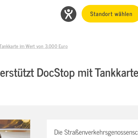
Standort wählen
Tankkarte im Wert von 3.000 Euro
erstützt DocStop mit Tankkart
Die Straßenverkehrsgenossensc