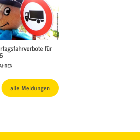
rtagsfahrverbote für
26
FAHREN
alle Meldungen