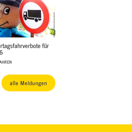
rtagsfahrverbote für
26
FAHREN
alle Meldungen