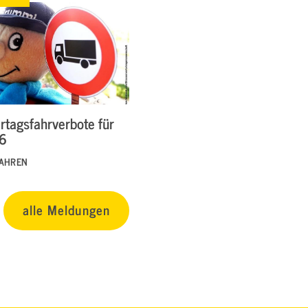
rtagsfahrverbote für
26
FAHREN
alle Meldungen