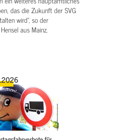
hm ein weiteres hauptamtliches
en, das die Zukunft der SVG
alten wird“, so der
 Hensel aus Mainz.
6.2026
rtagsfahrverbote für