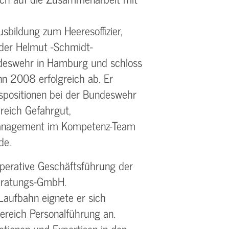
usbildung zum Heeresoffizier,
 der Helmut -Schmidt-
ndeswehr in Hamburg und schloss
n 2008 erfolgreich ab. Er
spositionen bei der Bundeswehr
reich Gefahrgut,
management im Kompetenz-Team
de.
operative Geschäftsführung der
Beratungs-GmbH.
 Laufbahn eignete er sich
reich Personalführung an.
ationen und Expertisen in den