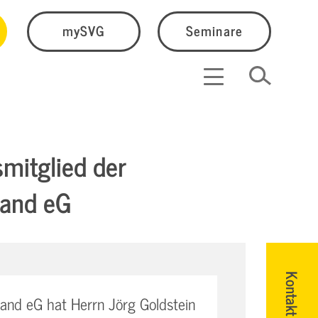
mySVG
Seminare
smitglied der
land eG
Kontakt
land eG hat Herrn Jörg Goldstein