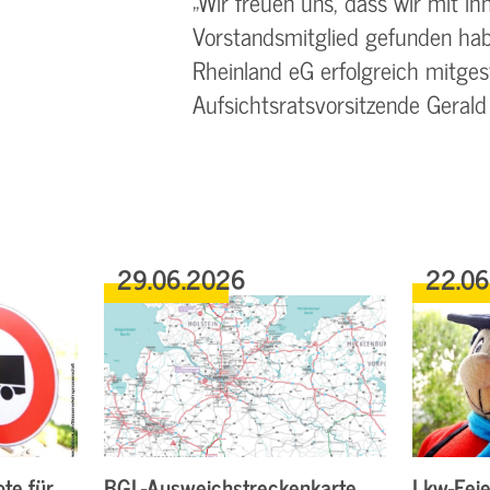
„Wir freuen uns, dass wir mit i
Vorstandsmitglied gefunden hab
Rheinland eG erfolgreich mitgest
Aufsichtsratsvorsitzende Gerald
29.06.2026
22.0
te für
BGL-Ausweichstreckenkarte
Lkw-Feie