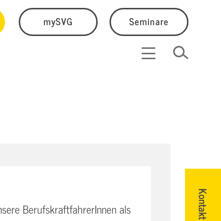
mySVG
Seminare
Kontakt
nsere BerufskraftfahrerInnen als