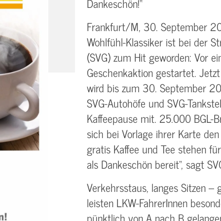
Dankeschön!“
Frankfurt/M, 30. September 2021.
Wohlfühl-Klassiker ist bei der 
(SVG) zum Hit geworden: Vor ei
Geschenkaktion gestartet. Jetzt 
wird bis zum 30. September 202
SVG-Autohöfe und SVG-Tankstel
Kaffeepause mit. 25.000 BGL-B
sich bei Vorlage ihrer Karte den
gratis Kaffee und Tee stehen fü
als Dankeschön bereit“, sagt SV
Verkehrsstaus, langes Sitzen –
leisten LKW-FahrerInnen besonde
pünktlich von A nach B gelange