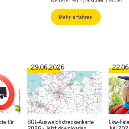
Mehr erfahren
29.06.2026
22.0
te für
BGL-Ausweichstreckenkarte
Lkw-Feie
2026 - Jetzt downloaden
Juli 20