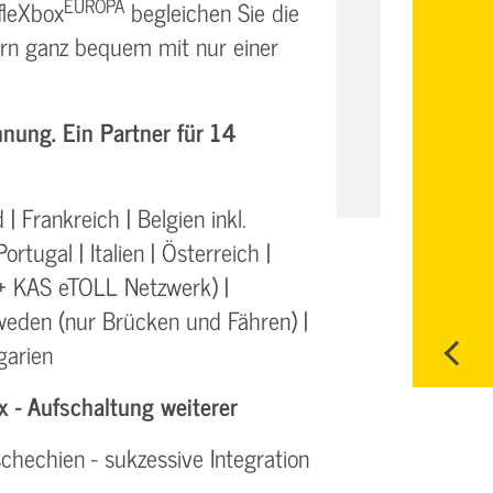
EUROPA
fleXbox
begleichen Sie die
rn ganz bequem mit nur einer
nung. Ein Partner für 14
| Frankreich | Belgien inkl.
rtugal | Italien | Österreich |
 KAS eTOLL Netzwerk) |
den (nur Brücken und Fähren) |
garien
 - Aufschaltung weiterer
schechien - sukzessive Integration